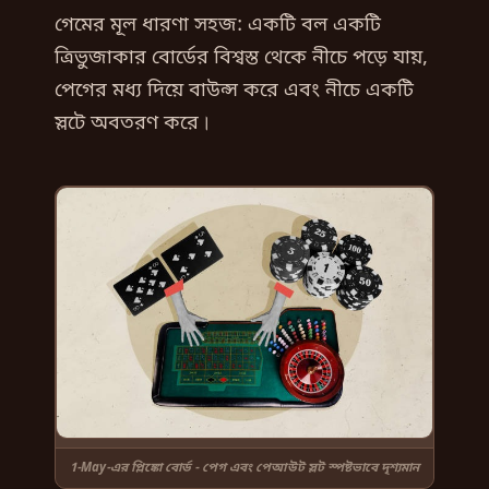
গেমের মূল ধারণা সহজ: একটি বল একটি
ত্রিভুজাকার বোর্ডের বিশ্বস্ত থেকে নীচে পড়ে যায়,
পেগের মধ্য দিয়ে বাউন্স করে এবং নীচে একটি
স্লটে অবতরণ করে।
1-May-এর প্লিঙ্কো বোর্ড - পেগ এবং পেআউট স্লট স্পষ্টভাবে দৃশ্যমান