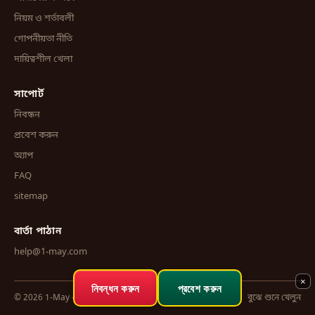
নিয়ম ও শর্তাবলী
গোপনীয়তা নীতি
দায়িত্বশীল খেলা
সাপোর্ট
নিবন্ধন
প্রবেশ করুন
অ্যাপ
FAQ
sitemap
বার্তা পাঠান
help@1-may.com
×
নিবন্ধন করুন
প্রবেশ করুন
© 2026 1-May — কপিরাইট সংরক্ষিত।
বুঝে শুনে খেলুন