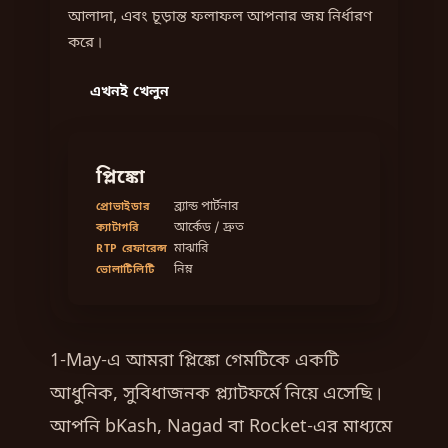
আলাদা, এবং চূড়ান্ত ফলাফল আপনার জয় নির্ধারণ
করে।
এখনই খেলুন
প্লিঙ্কো
ব্র্যান্ড পার্টনার
প্রোভাইডার
আর্কেড / দ্রুত
ক্যাটাগরি
মাঝারি
RTP রেফারেন্স
নিম্ন
ভোলাটিলিটি
1-May-এ আমরা প্লিঙ্কো গেমটিকে একটি
আধুনিক, সুবিধাজনক প্ল্যাটফর্মে নিয়ে এসেছি।
আপনি bKash, Nagad বা Rocket-এর মাধ্যমে