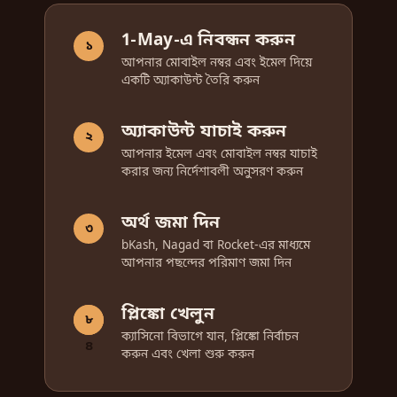
1-May-এ নিবন্ধন করুন
১
আপনার মোবাইল নম্বর এবং ইমেল দিয়ে
একটি অ্যাকাউন্ট তৈরি করুন
অ্যাকাউন্ট যাচাই করুন
২
আপনার ইমেল এবং মোবাইল নম্বর যাচাই
করার জন্য নির্দেশাবলী অনুসরণ করুন
অর্থ জমা দিন
৩
bKash, Nagad বা Rocket-এর মাধ্যমে
আপনার পছন্দের পরিমাণ জমা দিন
প্লিঙ্কো খেলুন
৮
ক্যাসিনো বিভাগে যান, প্লিঙ্কো নির্বাচন
৪
করুন এবং খেলা শুরু করুন