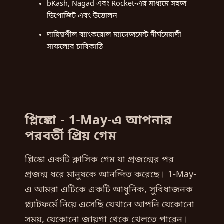
bKash, Nagad এবং Rocket-এর মাধ্যমে সহজ
ডিপোজিট এবং উত্তোলন
দায়িত্বশীল ব্যাংকরোল ম্যানেজমেন্ট দীর্ঘমেয়াদী
সাফল্যের চাবিকাঠি
প্লিঙ্কো - 1-May-এ আপনার
পরবর্তী প্রিয় গেম
প্লিঙ্কো একটি ক্লাসিক গেম যা প্রজন্মের পর
প্রজন্ম ধরে মানুষকে আনন্দিত করেছে। 1-May-
এ আমরা এটিকে একটি আধুনিক, সুবিধাজনক
প্ল্যাটফর্মে নিয়ে এসেছি যেখানে আপনি যেকোনো
সময়, যেকোনো জায়গা থেকে খেলতে পারেন।