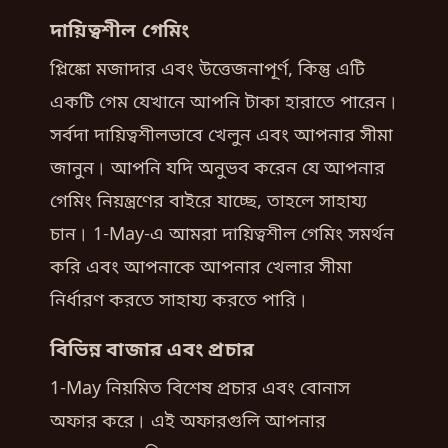
দায়িত্বশীল গেমিং
প্লিঙ্কো মজাদার এবং উত্তেজনাপূর্ণ, কিন্তু এটি
একটি গেম যেখানে আপনি টাকা হারাতে পারেন।
সর্বদা দায়িত্বশীলভাবে খেলুন এবং আপনার সীমা
জানুন। আপনি যদি অনুভব করেন যে আপনার
গেমিং নিয়ন্ত্রণের বাইরে যাচ্ছে, তাহলে সাহায্য
চান। 1-May-এ আমরা দায়িত্বশীল গেমিং সমর্থন
করি এবং আপনাকে আপনার খেলার সীমা
নির্ধারণ করতে সাহায্য করতে পারি।
বিভিন্ন বাজার এবং প্রচার
1-May নিয়মিত বিশেষ প্রচার এবং বোনাস
অফার করে। এই অফারগুলি আপনার