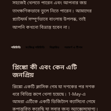
সহজেই খেলতে পারেন এবং আপনার জয়
তাৎক্ষণিকভাবে তুলে নিতে পারেন। আমাদের
প্ল্যাটফর্ম সম্পূর্ণভাবে বাংলায় উপলব্ধ, তাই
আপনি কখনো বিভ্রান্ত হবেন না।
পরিচিতি
সংক্ষিপ্ত পরিচিতি
বিস্তারিত
পরামর্শ ও টিপস
প্লিঙ্কো কী এবং কেন এটি
জনপ্রিয়
প্লিঙ্কো একটি ক্লাসিক গেম যা দশকের পর দশক
ধরে বিভিন্ন রূপে খেলা হয়েছে। 1-May-এ
আমরা এটিকে একটি ডিজিটাল ক্যাসিনো গেমে
রূপান্তরিত করেছি যা সবার জন্য অ্যাক্সেসযোগ্য।