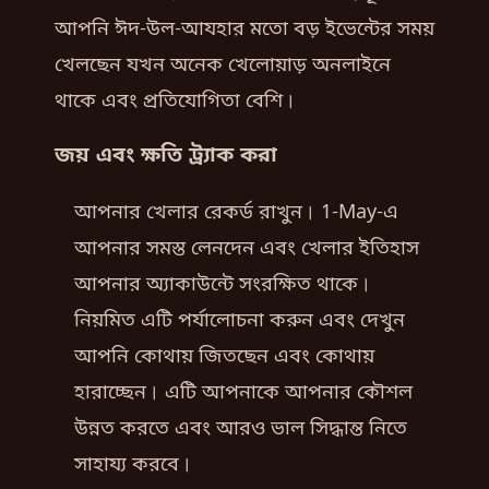
আপনি ঈদ-উল-আযহার মতো বড় ইভেন্টের সময়
খেলছেন যখন অনেক খেলোয়াড় অনলাইনে
থাকে এবং প্রতিযোগিতা বেশি।
জয় এবং ক্ষতি ট্র্যাক করা
আপনার খেলার রেকর্ড রাখুন। 1-May-এ
আপনার সমস্ত লেনদেন এবং খেলার ইতিহাস
আপনার অ্যাকাউন্টে সংরক্ষিত থাকে।
নিয়মিত এটি পর্যালোচনা করুন এবং দেখুন
আপনি কোথায় জিতছেন এবং কোথায়
হারাচ্ছেন। এটি আপনাকে আপনার কৌশল
উন্নত করতে এবং আরও ভাল সিদ্ধান্ত নিতে
সাহায্য করবে।